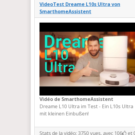
VideoTest Dreame L10s Ultra von
SmarthomeAssistent
Vidéo de SmarthomeAssistent
Dreame L10 Ultra im Test - Ein L10s Ultra
mit kleinen Einbußen!
Stats de la vidéo: 3750 vues, avec 106
et 