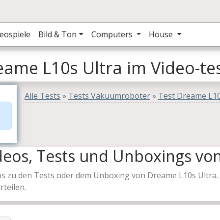
eospiele
Bild & Ton
Computers
House
eame L10s Ultra im Video-te
Alle Tests
»
Tests Vakuumroboter
»
Test Dreame L10
deos, Tests und Unboxings vo
s zu den Tests oder dem Unboxing von Dreame L10s Ultra. D
teilen.