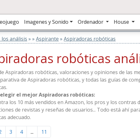
deojuego
Imagenes y Sonido
Ordenador
House
los análisis
»
»
Aspirante
»
Aspiradoras robóticas
piradoras robóticas análi
de Aspiradoras robóticas, valoraciones y opiniones de las me
parativa de Aspiradoras robóticas, y todas las guías de co
cas.
legir el mejor Aspiradoras robóticas:
tra los 10 más vendidos en Amazon, los pros y los contras 
ciones de revistas y reseñas de usuarios... Todo está ahí par
cas adecuado.
2
3
4
...
11