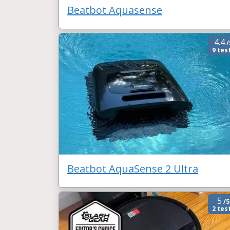
Beatbot Aquasense
4.4
/
9 tes
Beatbot AquaSense 2 Ultra
5
/5
2 tes