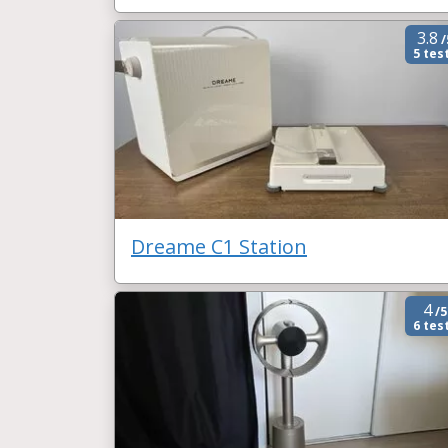
3.8
/
5 tes
Dreame C1 Station
4
/5
6 tes