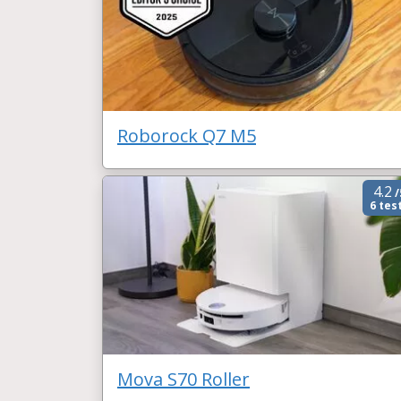
Roborock Q7 M5
4.2
/
6 tes
Mova S70 Roller