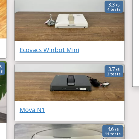
3.3
/5
4 tests
Ecovacs Winbot Mini
5
3.7
/5
ts
3 tests
Mova N1
4.6
/5
11 tests