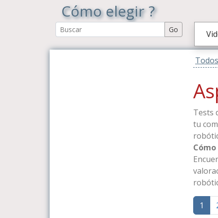
Cómo elegir ?
Vi
Todos 
As
Tests 
tu com
robóti
Cómo e
Encuen
valora
robóti
1