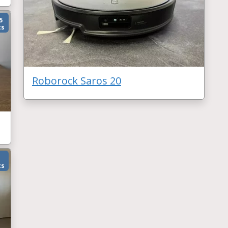
5
ts
Roborock Saros 20
ts