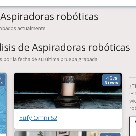
Aspiradoras robóticas
robados actualmente
isis de Aspiradoras robóticas
s por la fecha de su última prueba grabada
4.5
5
/5
ts
3 tests
¿T
es
wi
ro
Eufy Omni S2