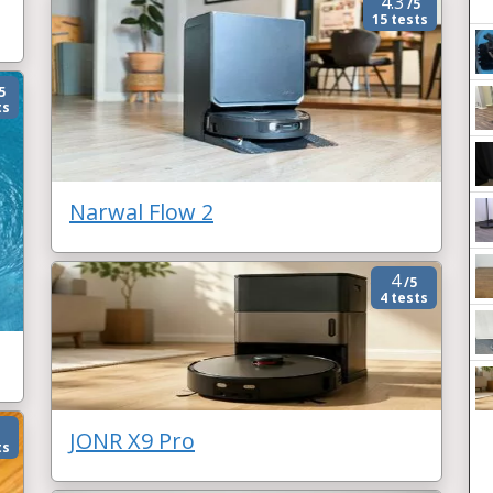
4.3
/5
15 tests
5
ts
Narwal Flow 2
4
/5
4 tests
JONR X9 Pro
ts