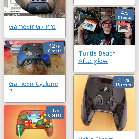
4
/5
3 tests
GameSir G7 Pro
4.2
/5
10 tests
Turtle Beach
Afterglow
4.1
/5
GameSir Cyclone
15 tests
2
4
/5
6 tests