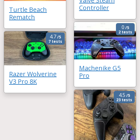
Valve Steam
Controller
Turtle Beach
Rematch
0
/5
2 tests
4.7
/5
7 tests
Machenike G5
Razer Wolverine
Pro
V3 Pro 8K
4.5
/5
23 tests