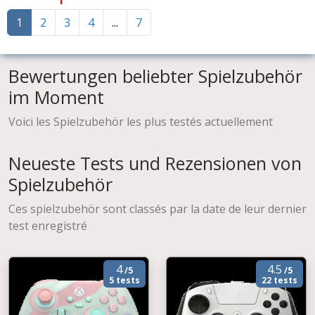
1
2
3
4
...
7
Bewertungen beliebter Spielzubehör
im Moment
Voici les Spielzubehör les plus testés actuellement
Neueste Tests und Rezensionen von
Spielzubehör
Ces spielzubehör sont classés par la date de leur dernier
test enregistré
4
4.5
/5
/5
5 tests
22 tests