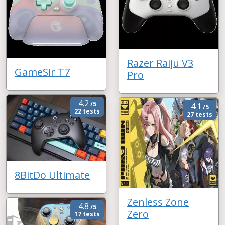
Razer Raiju V3
GameSir T7
Pro
4.2
/5
4.1
/5
22 tests
27 tests
8BitDo Ultimate
Zenless Zone
4.8
/5
Zero
17 tests