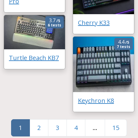
Pro
3.7
/5
Cherry K33
6 tests
4.4
/5
7 tests
Turtle Beach KB7
Keychron K8
1
2
3
4
...
15