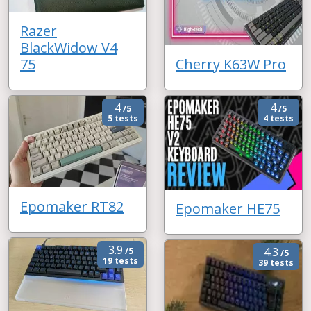
Razer
BlackWidow V4
75
Cherry K63W Pro
4
4
/5
/5
5 tests
4 tests
Epomaker RT82
Epomaker HE75
3.9
4.3
/5
/5
19 tests
39 tests