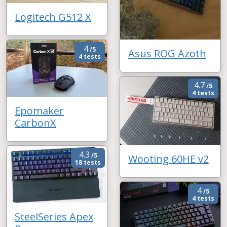
Logitech G512 X
4
/5
Asus ROG Azoth
4 tests
4.7
/5
4 tests
Epomaker
CarbonX
4.3
/5
Wooting 60HE v2
18 tests
4
/5
4 tests
SteelSeries Apex