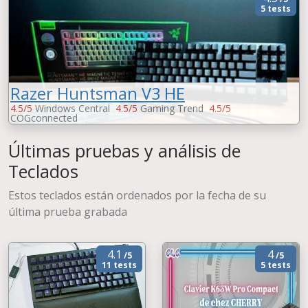
5 tests
Razer Huntsman V3 HE
4.5/5
Windows Central
4.5/5
Gaming Trend
4.5/5
COGconnected
4.65/5
Mac Sources
-
Wired
Últimas pruebas y análisis de
Teclados
Estos teclados están ordenados por la fecha de su
última prueba grabada
4.1
4
/5
/5
11 tests
5 tests