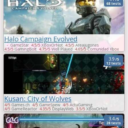
68 tests
Halo Campaign Evolved
-
GameStar
4.5/5
XBoxOrNot
4.5/5
Areajugones
4.5/5
GamingBolt
4.75/5
Well Played
4.65/5
Comunidad Xbox
4.65/5
Xbox Tavern
4.5/5
XBoxEra
4.45/5
TierraGamer
3.9
/5
12 tests
Kusan: City of Wolves
4/5
Games.ch
4/5
GameSpew
4/5
ActuGaming
4/5
GameReactor
4.35/5
DisplayWeb
3.5/5
XBoxOrNot
3.5/5
Xbox-Mag
3.5/5
PCGames
-
Vandal
3.4
/5
28 tests