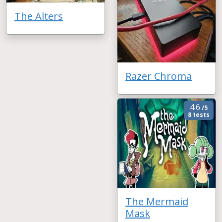
The Alters
Razer Chroma
4.6
/5
8 tests
The Mermaid
Mask