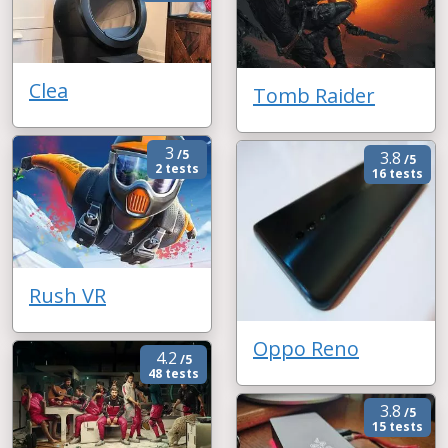
Clea
Tomb Raider
3
/5
3.8
/5
2 tests
16 tests
Rush VR
Oppo Reno
4.2
/5
48 tests
3.8
/5
15 tests