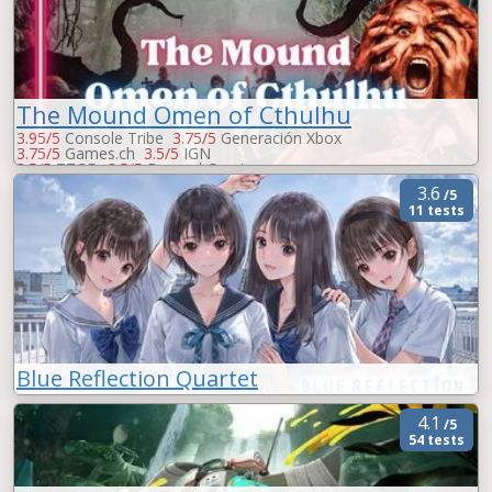
The Mound Omen of Cthulhu
3.95/5
Console Tribe
3.75/5
Generación Xbox
3.75/5
Games.ch
3.5/5
IGN
3.5/5
ZTGD
3.5/5
Beyond Gaming
3/5
GameHope
3/5
MeriStation
3.6
/5
3.4/5
GameScore.it
11 tests
Blue Reflection Quartet
4.1
/5
54 tests