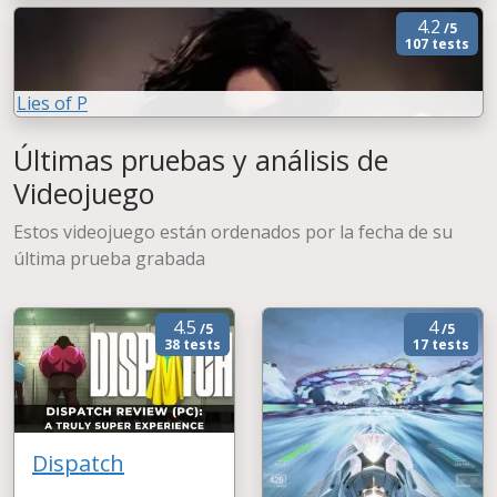
4.2
/5
107 tests
Lies of P
Últimas pruebas y análisis de
Videojuego
Estos videojuego están ordenados por la fecha de su
última prueba grabada
4.5
4
/5
/5
38 tests
17 tests
Dispatch