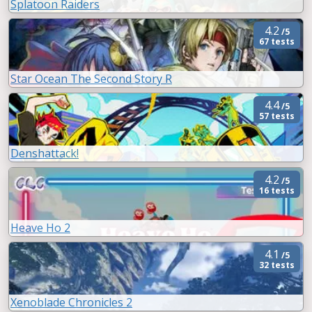
Splatoon Raiders
4.2
/5
67 tests
Star Ocean The Second Story R
4.4
/5
57 tests
Denshattack!
4.2
/5
16 tests
Heave Ho 2
4.1
/5
32 tests
Xenoblade Chronicles 2