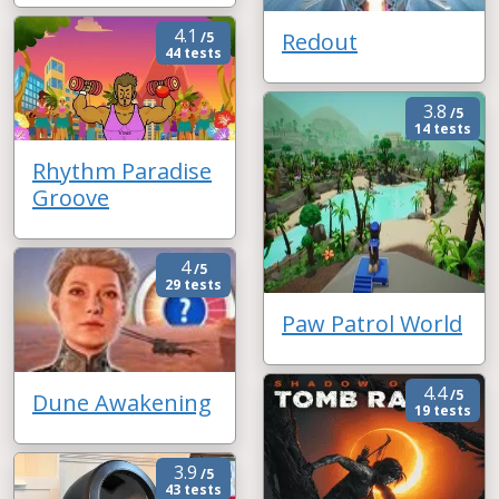
4.1
Redout
/5
44 tests
3.8
/5
14 tests
Rhythm Paradise
Groove
4
/5
29 tests
Paw Patrol World
4.4
/5
Dune Awakening
19 tests
3.9
/5
43 tests