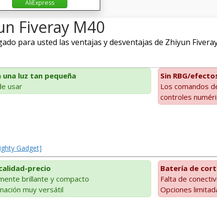
AliExpress
yun Fiveray M40
do para usted las ventajas y desventajas de Zhiyun Fiveray 
a una luz tan pequeña
Sin RBG/efecto
de usar
Los comandos de
controles numér
ighty Gadget]
calidad-precio
Batería de cor
ente brillante y compacto
Falta de conecti
nación muy versátil
Opciones limitad