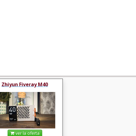
Zhiyun Fiveray M40
ver la oferta