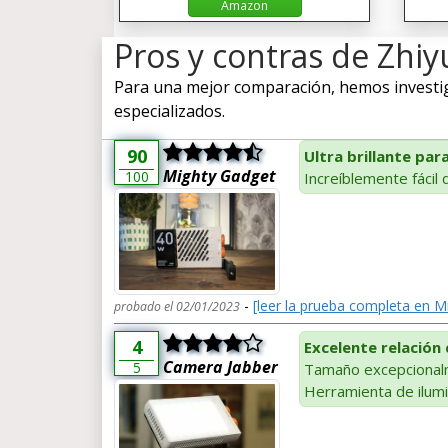
Amazon
Pros y contras de Zhi
Para una mejor comparación, hemos investiga
especializados.
90
Ultra brillante par
Mighty Gadget
100
Increíblemente fácil 
-
[leer la prueba completa en M
probado el 02/01/2023
4
Excelente relación 
Camera Jabber
5
Tamaño excepcionalm
Herramienta de ilumi