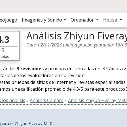
deojuego
Imagenes y Sonido
Ordenador
House
Análisis Zhiyun Fiver
4.3
Date:
02/01/2023
(última prueba guardada:
18/0
5
notas
stán las
3 revisiones
y pruebas encontradas en el Cámara Zhi
arios de los evaluadores en su revisión.
estas pruebas de sitios de Internet y revistas especializadas
mos una calificación promedio de 4.3/5 para este producto 
los análisis
»
Análisis Cámara
»
Análisis Zhiyun Fiveray M40
 para el Zhiyun Fiveray M40