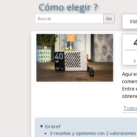
Cómo elegir ?
Vi
2
Aquí e
coment
Entre 
obtene
Todos 
En bref
3 reseñas y opiniones con 2 valoraciones