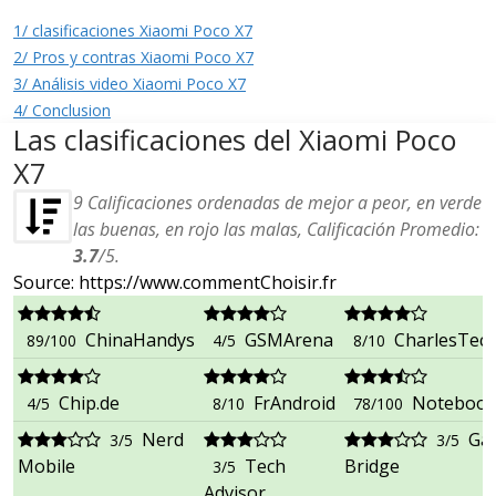
1/ clasificaciones Xiaomi Poco X7
2/ Pros y contras Xiaomi Poco X7
3/ Análisis video Xiaomi Poco X7
4/ Conclusion
Las clasificaciones del Xiaomi Poco
X7
9
Calificaciones ordenadas de mejor a peor, en verde
las buenas, en rojo las malas, Calificación Promedio:
3.7
/
5
.
Source: https://www.commentChoisir.fr
ChinaHandys
GSMArena
CharlesTec
89/100
4/5
8/10
Chip.de
FrAndroid
Notebook
4/5
8/10
78/100
Nerd
Ga
3/5
3/5
Mobile
Tech
Bridge
3/5
Advisor