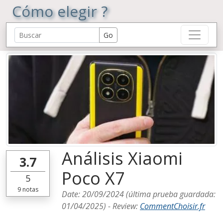
Cómo elegir ?
Análisis Xiaomi
3.7
Poco X7
5
9
notas
Date:
20/09/2024
(última prueba guardada:
01/04/2025
) -
Review
:
CommentChoisir.fr