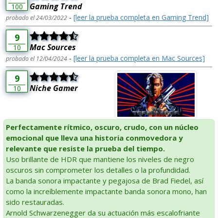
Gaming Trend
100
-
[leer la prueba completa en Gaming Trend]
probado el 24/03/2022
9
Mac Sources
10
-
[leer la prueba completa en Mac Sources]
probado el 12/04/2024
9
Niche Gamer
10
Perfectamente rítmico, oscuro, crudo, con un núcleo
emocional que lleva una historia conmovedora y
relevante que resiste la prueba del tiempo.
Uso brillante de HDR que mantiene los niveles de negro
oscuros sin comprometer los detalles o la profundidad.
La banda sonora impactante y pegajosa de Brad Fiedel, así
como la increíblemente impactante banda sonora mono, han
sido restauradas.
Arnold Schwarzenegger da su actuación más escalofriante