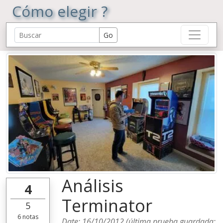
Cómo elegir ?
Análisis
4
Terminator
5
6
notas
Date:
16/10/2012
(última prueba guardada: