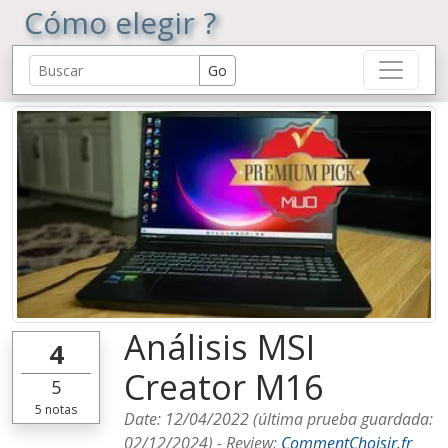
Cómo elegir ?
Análisis MSI
4
Creator M16
5
5
notas
Date:
12/04/2022
(última prueba guardada:
02/12/2024
) -
Review
:
CommentChoisir.fr