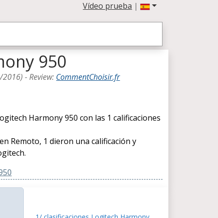
Vídeo prueba
|
rmony 950
2/2016
) -
Review
:
CommentChoisir.fr
gitech Harmony 950 con las 1 calificaciones
 en Remoto, 1 dieron una calificación y
gitech.
 950
1/ clasificaciones Logitech Harmony