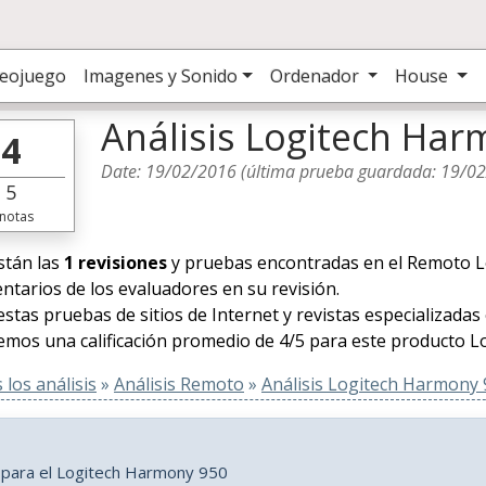
deojuego
Imagenes y Sonido
Ordenador
House
Análisis Logitech Ha
4
Date:
19/02/2016
(última prueba guardada:
19/0
5
notas
stán las
1 revisiones
y pruebas encontradas en el Remoto Lo
ntarios de los evaluadores en su revisión.
estas pruebas de sitios de Internet y revistas especializadas
mos una calificación promedio de 4/5 para este producto Lo
los análisis
»
Análisis Remoto
»
Análisis Logitech Harmony
s para el Logitech Harmony 950