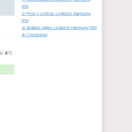
950
2/ Pros y contras Logitech Harmony
950
3/ Análisis video Logitech Harmony 950
4/ Conclusion
io:
4
/
5
.