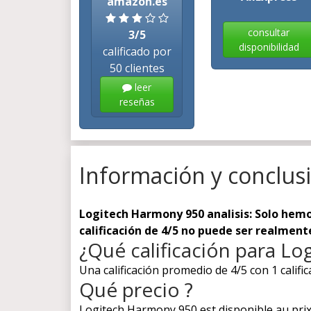
amazon.es
consultar
3/5
disponibilidad
calificado por
50 clientes
leer
reseñas
Información y conclus
Logitech Harmony 950 analisis: Solo hemos
calificación de 4/5 no puede ser realment
¿Qué calificación para L
Una calificación promedio de 4/5 con 1 calific
Qué precio ?
Logitech Harmony 950 est disponible au prix 