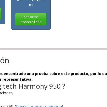
m
consultar
disponibilidad
ión
 encontrado una prueba sobre este producto, por lo que 
e representativa.
ogitech Harmony 950 ?
aciones.
de 99€. (
Consultar precio: amazon
)