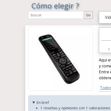
Cómo elegir ?
Vi
1
Aquí e
y come
Entre 
obtene
Todos 
En bref
1 reseñas y opiniones con 1 valoracione