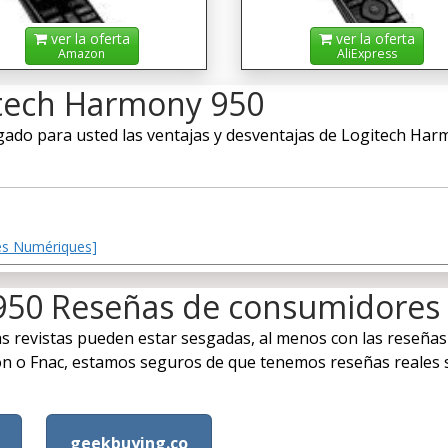
ver la oferta
ver la oferta
Amazon
AliExpress
itech Harmony 950
do para usted las ventajas y desventajas de Logitech Harmo
Les Numériques]
950 Reseñas de consumidores
 las revistas pueden estar sesgadas, al menos con las reseñas
 Fnac, estamos seguros de que tenemos reseñas reales sob
geekbuying.co