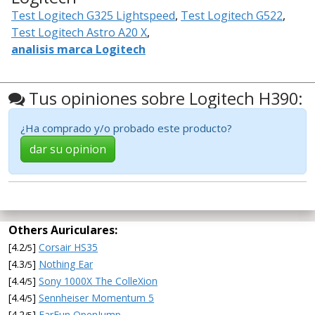
Test Logitech G325 Lightspeed
,
Test Logitech G522
,
Test Logitech Astro A20 X
,
analisis marca Logitech
Tus opiniones sobre Logitech H390:
¿Ha comprado y/o probado este producto?
dar su opinion
Others Auriculares:
[4.2
]
Corsair HS35
/5
[4.3
]
Nothing Ear
/5
[4.4
]
Sony 1000X The ColleXion
/5
[4.4
]
Sennheiser Momentum 5
/5
[4.2
]
EarFun OpenJump