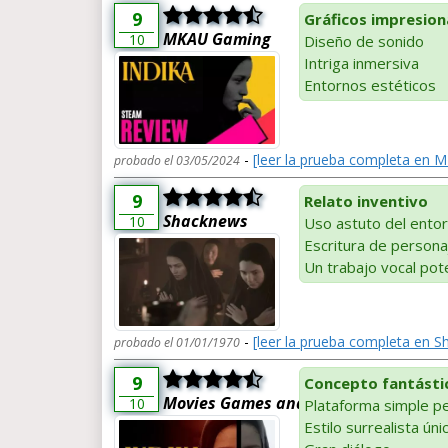
9
Gráficos impresio
MKAU Gaming
10
Diseño de sonido
Intriga inmersiva
Entornos estéticos
-
[leer la prueba completa en
probado el 03/05/2024
9
Relato inventivo
Shacknews
10
Uso astuto del entor
Escritura de personaj
Un trabajo vocal pot
-
[leer la prueba completa en 
probado el 01/01/1970
9
Concepto fantástic
Movies Games and Tech
10
Plataforma simple pe
Estilo surrealista úni