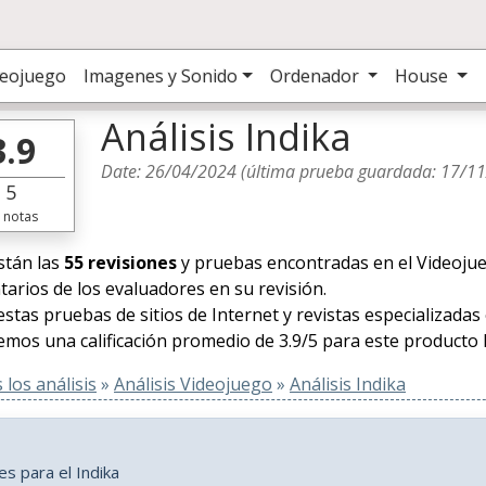
deojuego
Imagenes y Sonido
Ordenador
House
Análisis Indika
3.9
Date:
26/04/2024
(última prueba guardada:
17/1
5
notas
stán las
55 revisiones
y pruebas encontradas en el Videojuego
arios de los evaluadores en su revisión.
estas pruebas de sitios de Internet y revistas especializadas
mos una calificación promedio de 3.9/5 para este producto 
los análisis
»
Análisis Videojuego
»
Análisis Indika
s para el Indika