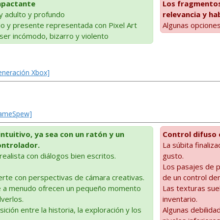
mpactante
Los fragmentos
 adulto y profundo
relevancia y h
o y presente representada con Pixel Art
Algunas opciones
ser incómodo, bizarro y violento
Generación Xbox]
 GameSpew]
ntuitivo, ya sea con un ratón y un
Control difuso 
ontrolador.
La súbita finali
rrealista con diálogos bien escritos.
gusto.
Los pasajes de p
rte con perspectivas de cámara creativas.
de un control de
ue a menudo ofrecen un pequeño momento
Las texturas suel
lverlos.
inventario.
ición entre la historia, la exploración y los
Algunas debilidad