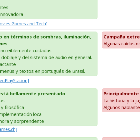
ntes
 innovadora
Movies Games and Tech]
o en términos de sombras, iluminación,
Campaña extr
nes.
Algunas caídas n
increíblemente cuidadas.
 doblaje y del sistema de audio en general.
actante
s menús y textos en portugués de Brasil.
euPlayStation]
está bellamente presentado
Principalmente
cos
La historia y la 
y filosófica
Algunos hablante
implementación loca
nora y sorprendente
Games.ch]