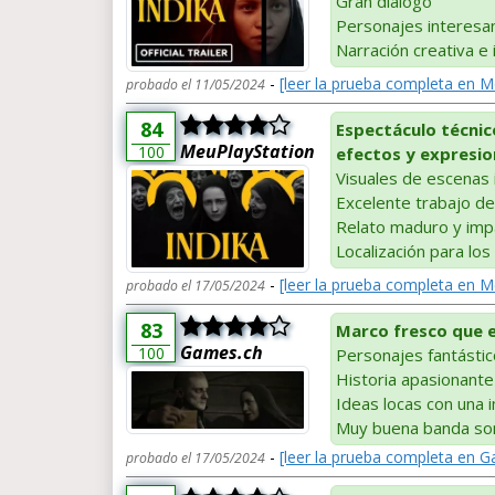
Gran diálogo
Personajes interesa
Narración creativa e
-
[leer la prueba completa en 
probado el 11/05/2024
84
Espectáculo técnic
MeuPlayStation
100
efectos y expresio
Visuales de escenas 
Excelente trabajo de
Relato maduro y imp
Localización para lo
-
[leer la prueba completa en M
probado el 17/05/2024
83
Marco fresco que 
Games.ch
100
Personajes fantásti
Historia apasionante 
Ideas locas con una 
Muy buena banda so
-
[leer la prueba completa en 
probado el 17/05/2024