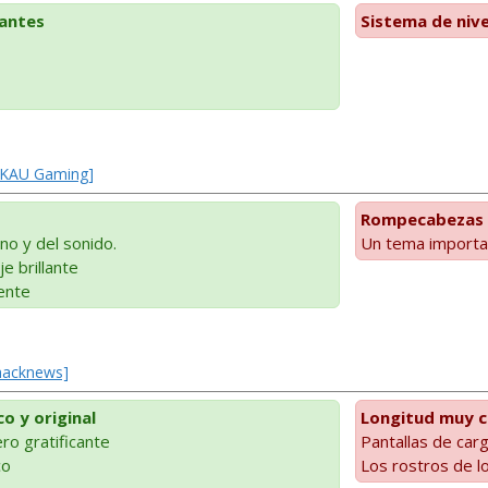
nantes
Sistema de nive
 MKAU Gaming]
Rompecabezas 
no y del sonido.
Un tema importa
e brillante
ente
Shacknews]
o y original
Longitud muy c
ro gratificante
Pantallas de car
co
Los rostros de l