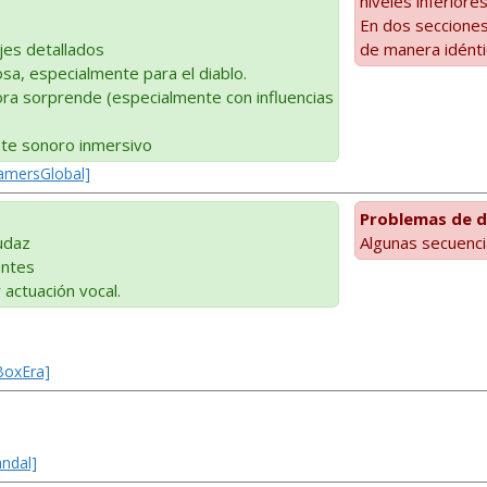
niveles inferiores
En dos secciones
es detallados
de manera idénti
osa, especialmente para el diablo.
ora sorprende (especialmente con influencias
te sonoro inmersivo
GamersGlobal]
Problemas de d
udaz
Algunas secuenci
ntes
 actuación vocal.
BoxEra]
andal]