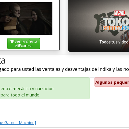
ver la oferta
Todos tus vide
AliExpress
ka
o para usted las ventajas y desventajas de Indika y las nota
Algunos pequeñ
entre mecánica y narración.
 para todo el mundo.
The Games Machine]