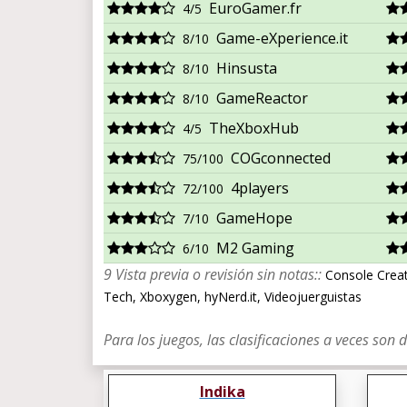
EuroGamer.fr
4/5
Game-eXperience.it
8/10
Hinsusta
8/10
GameReactor
8/10
TheXboxHub
4/5
COGconnected
75/100
4players
72/100
GameHope
7/10
M2 Gaming
6/10
9 Vista previa o revisión sin notas::
Console Creatu
Tech, Xboxygen, hyNerd.it, Videojuerguistas
Para los juegos, las clasificaciones a veces son 
Indika