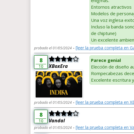
enigmas.
Entornos atractivos
Modelos de personaj
Una voz inglesa exit
Incluso la banda son
de chiptune)
Un excelente ambien
-
[leer la prueba completa en 
probado el 01/05/2024
8
Parece genial
XBoxEra
10
Elección de diseño a
Rompecabezas dece
Excelente escritura y
-
[leer la prueba completa en X
probado el 01/05/2024
8
Vandal
10
-
[leer la prueba completa en V
probado el 01/05/2024