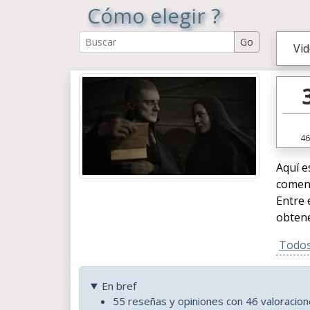
Cómo elegir ?
Vi
46
Aquí e
coment
Entre 
obtene
Todos 
En bref
55 reseñas y opiniones con 46 valoracione