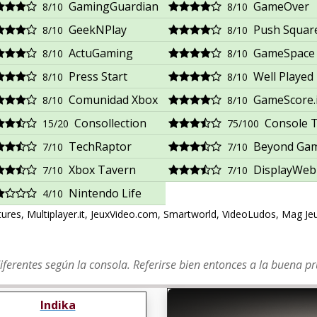
GamingGuardian
GameOver
8/10
8/10
GeekNPlay
Push Squar
8/10
8/10
ActuGaming
GameSpace
8/10
8/10
Press Start
Well Played
8/10
8/10
Comunidad Xbox
GameScore.i
8/10
8/10
Consollection
Console T
15/20
75/100
TechRaptor
Beyond Ga
7/10
7/10
Xbox Tavern
DisplayWeb
7/10
7/10
Nintendo Life
4/10
res, Multiplayer.it, JeuxVideo.com, Smartworld, VideoLudos, Mag Je
diferentes según la consola. Referirse bien entonces a la buena pr
Indika