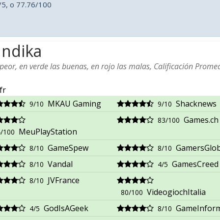
5, o 77.76/100
 Indika
eor, en verde las buenas, en rojo las malas, Calificación Promed
fr
MKAU Gaming
Shacknews
9/10
9/10
Games.ch
83/100
MeuPlayStation
/100
GameSpew
GamersGlob
8/10
8/10
Vandal
GamesCreed
8/10
4/5
JVFrance
8/10
VideogiochItalia
80/100
GodIsAGeek
GameInfor
4/5
8/10