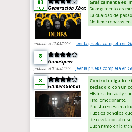
83
Gráficamente es i
Generación Xbox
100
Su argumento es muy
La dualidad de pasad
No tiene reparos en 
-
[leer la prueba completa en 
probado el 17/05/2024
8
GameSpew
10
-
[leer la prueba completa en
probado el 01/05/2024
8
Control delgado e i
GamersGlobal
10
teclado o con un c
Historia inusual y su
Final emocionante
Puesta en escena fue
Puzzles sencillos q
de revelación al reso
Buen ritmo en la trans