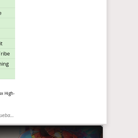
e
t
ribe
ming
ux High-
ueba...