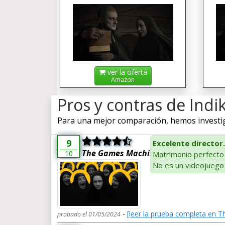
ver la oferta
Amazon
Pros y contras de Indi
Para una mejor comparación, hemos investigad
9
Excelente director.
The Games Machine
10
Matrimonio perfecto 
No es un videojuego
-
[leer la prueba completa en 
probado el 01/05/2024