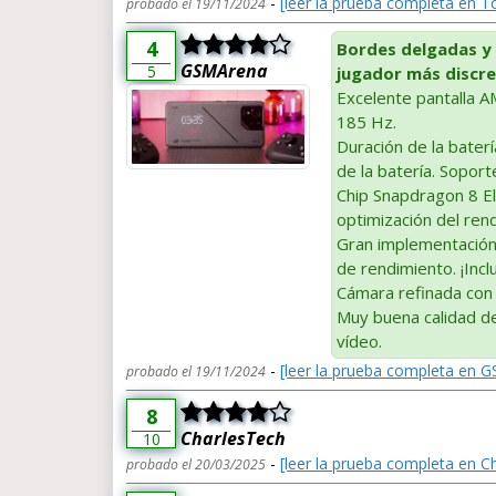
-
[leer la prueba completa en T
probado el 19/11/2024
4
Bordes delgadas y
GSMArena
5
jugador más discre
Excelente pantalla 
185 Hz.
Duración de la baterí
de la batería. Soport
Chip Snapdragon 8 El
optimización del ren
Gran implementación
de rendimiento. ¡Incl
Cámara refinada con 
Muy buena calidad de
vídeo.
-
[leer la prueba completa en 
probado el 19/11/2024
8
CharlesTech
10
-
[leer la prueba completa en C
probado el 20/03/2025