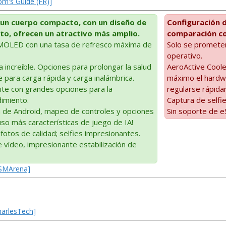
om's Guide (FR)]
 un cuerpo compacto, con un diseño de
Configuración d
to, ofrecen un atractivo más amplio.
comparación co
AMOLED con una tasa de refresco máxima de
Solo se prometen
operativo.
a increíble. Opciones para prolongar la salud
AeroActive Coole
e para carga rápida y carga inalámbrica.
máximo el hardwa
ite con grandes opciones para la
regularse rápida
dimiento.
Captura de selfie
 de Android, mapeo de controles y opciones
Sin soporte de e
uso más características de juego de IA!
fotos de calidad; selfies impresionantes.
 vídeo, impresionante estabilización de
GSMArena]
harlesTech]