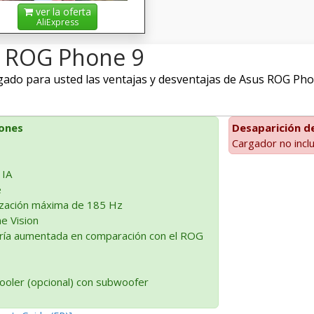
ver la oferta
AliExpress
s ROG Phone 9
do para usted las ventajas y desventajas de Asus ROG Phone 
iones
Desaparición de
Cargador no incl
 IA
e
lización máxima de 185 Hz
me Vision
ería aumentada en comparación con el ROG
ooler (opcional) con subwoofer