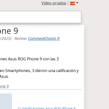
Vídeo prueba
|
one 9
3/2025
) -
Review
:
CommentChoisir.fr
nes Asus ROG Phone 9 con las 3
 en Smartphones, 3 dieron una calificación y
Asus.
one 9
1/ clasificaciones Asus ROG Phone 9