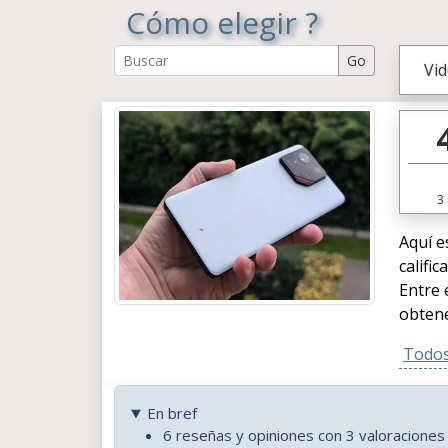
Cómo elegir ?
Vi
3
Aquí e
califi
Entre 
obtene
Todos 
En bref
6 reseñas y opiniones con 3 valoracione