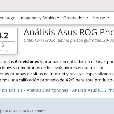
deojuego
Imagenes y Sonido
Ordenador
House
Análisis Asus ROG Ph
4.2
Date:
19/11/2024
(última prueba guardada:
20/0
5
notas
stán las
6 revisiones
y pruebas encontradas en el Smartpho
caciones y comentarios de los evaluadores en su revisión.
estas pruebas de sitios de Internet y revistas especializadas
mos una calificación promedio de 4.2/5 para este producto 
los análisis
»
Análisis Smartphones
»
Análisis Asus ROG Ph
s para el Asus ROG Phone 9