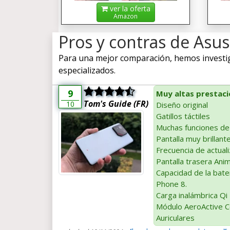
ver la oferta
Amazon
Pros y contras de Asu
Para una mejor comparación, hemos investiga
especializados.
9
Muy altas prestac
Tom's Guide (FR)
10
Diseño original
Gatillos táctiles
Muchas funciones de
Pantalla muy brillant
Frecuencia de actua
Pantalla trasera Ani
Capacidad de la bat
Phone 8.
Carga inalámbrica Qi
Módulo AeroActive C
Auriculares