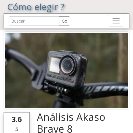
Cómo elegir ?
Análisis Akaso
3.6
Brave 8
5