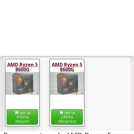
AMD Ryzen 5
AMD Ryzen 5
8600G
8600G
ver la
ver la
oferta
oferta
Amazon
AliExpress