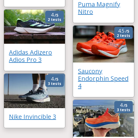
Puma Magnify
Nitro
4
/5
2 tests
4.5
/5
2 tests
Adidas Adizero
Adios Pro 3
Saucony
Endorphin Speed
4
/5
3 tests
4
4
/5
3 tests
Nike Invincible 3