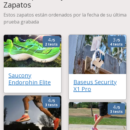
Zapatos
Estos zapatos están ordenados por la fecha de su última
prueba grabada
4
3
/5
/5
2 tests
4 tests
Saucony
Baseus Security
Endorphin Elite
X1 Pro
4
/5
3 tests
4
/5
3 tests