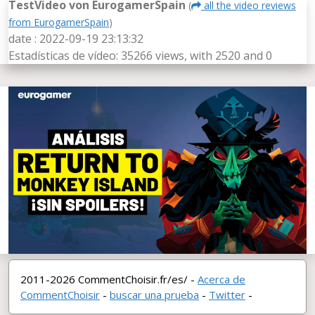
TestVideo von EurogamerSpain
(
all the video reviews
from EurogamerSpain
)
date : 2022-09-19 23:13:32
Estadísticas de vídeo: 35266 views, with 2520
and 0
2011-2026 CommentChoisir.fr/es/ -
Acerca de
CommentChoisir
-
buscar una prueba
-
Twitter
-