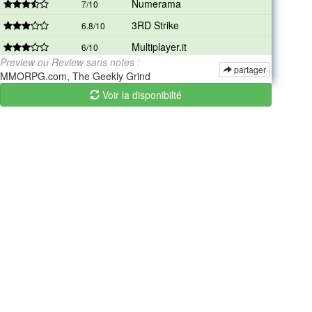
Numerama
7/10
3RD Strike
6.8/10
Multiplayer.it
6/10
Preview ou Review sans notes :
GameKult.com
6/10
partager
MMORPG.com, The Geekly Grind
PCMag
3/5
Voir la disponibilté
Honest Gamers
6/10
GameBlog.fr
0/5