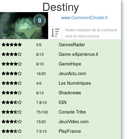
Destiny
www.CommentChoisir.fr
Notes classées de la meilleure
vers la moins bonne
GamesRadar
5/5
Game-eXperience.it
8/10
GameHope
8/10
JeuxActu.com
16/20
Les Numériques
4/5
Shacknews
8/10
IGN
7.8/10
Console Tribe
75/100
JeuxVideo.com
15/20
PlayFrance
7.5/10